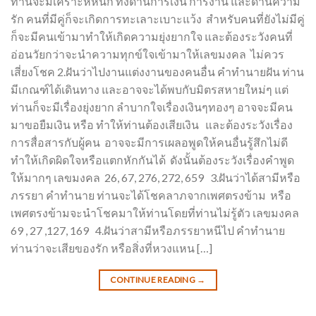
ท่านจะมีเคราะห์หนัก ทั้งด้านการเงิน การงาน และด้านความ
รัก คนที่มีคู่ก็จะเกิดการทะเลาะเบาะแว้ง สำหรับคนที่ยังไม่มีคู่
ก็จะมีคนเข้ามาทำให้เกิดความยุ่งยากใจ และต้องระวังคนที่
อ่อนวัยกว่าจะนำความทุกข์ใจเข้ามาให้เลขมงคล ไม่ควร
เสี่ยงโชค 2.ฝันว่าไปงานแต่งงานของคนอื่น คำทำนายฝัน ท่าน
มีเกณฑ์ได้เดินทาง และอาจจะได้พบกับมิตรสหายใหม่ๆ แต่
ท่านก็จะมีเรื่องยุ่งยาก ลำบากใจเรื่องเงินๆทองๆ อาจจะมีคน
มาขอยืมเงิน หรือ ทำให้ท่านต้องเสียเงิน และต้องระวังเรื่อง
การสื่อสารกับผู้คน อาจจะมีการเผลอพูดให้คนอื่นรู้สึกไม่ดี
ทำให้เกิดผิดใจหรือแตกหักกันได้ ดังนั้นต้องระวังเรื่องคำพูด
ให้มากๆ เลขมงคล 26, 67, 276, 272, 659 3.ฝันว่าได้สามีหรือ
ภรรยา คำทำนาย ท่านจะได้โชคลาภจากเพศตรงข้าม หรือ
เพศตรงข้ามจะนำโชคมาให้ท่านโดยที่ท่านไม่รู้ตัว เลขมงคล
69 , 27 ,127, 169 4.ฝันว่าสามีหรือภรรยาหนีไป คำทำนาย
ท่านว่าจะเสียของรัก หรือสิ่งที่หวงแหน […]
CONTINUE READING
→