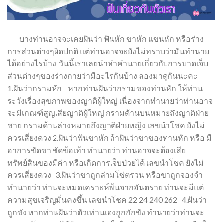
บางท่านอาจจะเคยฝันว่า ฟันหัก ขาหัก แขนหัก หรือร่าง
การส่วนต่างๆผิดปกติ แต่ท่านอาจจะยังไม่ทราบว่ามันทำนาย
ได้อย่างไรบ้าง วันนี้เราเลยนำทำคำนายเกี่ยวกับการบาดเจ็บ
ส่วนต่างๆของร่างกายว่ามีอะไรกันบ้าง ลองมาดูกันนะคะ
1.ฝันว่ากรามหัก หากท่านฝันว่ากรามของท่านหัก ให้ท่าน
ระวังเรื่องสุขภาพของญาติผู้ใหญ่ เนื่องจากทำนายว่าท่านอาจ
จะมีเกณฑ์สูญเสียญาติผู้ใหญ่ กรามด้านบนหมายถึงญาติฝ่าย
ชาย กรามด้านล่างหมายถึงญาติฝ่ายหญิง เลขนำโชค ยังไม่
ควรเสี่ยงดวง 2.ฝันว่าฟันขาหัก ถ้าฝันว่าขาของท่านหัก หรือ มี
อาการขัดขา ขัดข้อเท้า ทำนายว่า ท่านอาจจะต้องเสีย
ทรัพย์สินของมีค่า หรือเกิดการเจ็บป่วยได้ เลขนำโชค ยังไม่
ควรเสี่ยงดวง 3.ฝันว่าขาถูกล่ามโซ่ตรวน หรือขาถูกจองจำ
ทำนายว่า ท่านจะหมดเคราะห์พ้นจากอันตราย ท่านจะมีแต่
ความสุขเจริญมั่นคงขึ้น เลขนำโชค 22 24 240 262 4.ฝันว่า
ถูกขัง หากท่านฝันว่าตัวเท่านเองถูกกักขัง ทำนายว่าท่านจะ