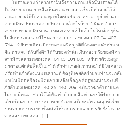
โบราณท่านว่าหากเราฝันถึงความตายแล้วนั้น เราจะได้
รับโชคลาภ แต่การฝันเห็นความตายบางเรื่องก็ทำนายไว้ว่า
ท่านอาจจะได้รับความทุกข์ใจเช่นกัน เราลองมาดูคำทำนาย
ความฝันที่กับความตายกันค่ะ ว่ามีอะไรบ้าง 1.ฝันว่าตัวเอง
ตาย คำทำนายฝัน ท่านจะหมดเคราะห์ ไม่เจ็บไม่ไข้ มีอายุยืน
ไปอีกนาน และจะมีโชคลาภตามมา เลขมงคล 07 04 407
714 2.ฝันว่าเพื่อน มิตรสหาย หรือญาติพี่น้องตาย คำทำนาย
ฝัน ท่านจะได้รับสิ่งดีๆ ได้รับของกำนัน เงินทอง หรือของมีค่า
จากมิตรสหายเลขมงคล 04 05 104 605 3.ฝันว่าตัวเองถูก
ฆ่าตายแต่กลับฟื้นขึ้นมาได้ คำทำนายฝัน ท่านจะได้มีโชคลาภ
หรือท่านกำลังจะหมดเคราะห์ ศัตรูที่เคยคิดร้ายกับท่านจะกลับ
มาเป็นมิตร หรือจะมีคนช่วยเหลือเกื้อกูล ศัตรูของท่านจะแพ้
ภัยตัวเองเลขมงคล 40 26 440 706 4.ฝันว่าฆ่าตัวตาย แต่
ไม่ตายมีคนมาช่วยไว้ได้ทัน คำทำนายฝัน ท่านจะได้รับความ
เดือดร้อนจากการกระทำของตัวเอง หรือจะมีความทุกข์เรื่อง
งานจากการกระทำที่ไม่คิดให้รอบครอบและการยับยั้งใจของ
ท่านเองเลขมงคล […]