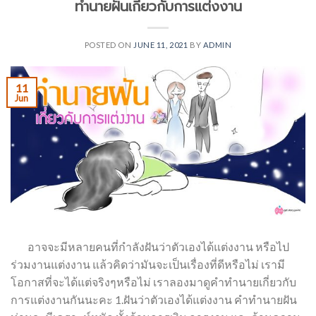
ทำนายฝันเกี่ยวกับการแต่งงาน
POSTED ON
JUNE 11, 2021
BY
ADMIN
11
Jun
อาจจะมีหลายคนที่กำลังฝันว่าตัวเองได้แต่งงาน หรือไป
ร่วมงานแต่งงาน แล้วคิดว่ามันจะเป็นเรื่องที่ดีหรือไม่ เรามี
โอกาสที่จะได้แต่จริงๆหรือไม่ เราลองมาดูคำทำนายเกี่ยวกับ
การแต่งงานกันนะคะ 1.ฝันว่าตัวเองได้แต่งงาน คำทำนายฝัน