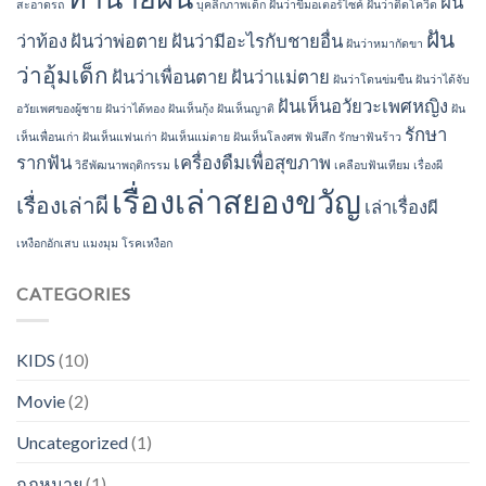
ฝัน
สะอาดรถ
บุคลิกภาพเด็ก
ฝันว่าขี่มอเตอร์ไซค์
ฝันว่าติดโควิด
ฝัน
ว่าท้อง
ฝันว่าพ่อตาย
ฝันว่ามีอะไรกับชายอื่น
ฝันว่าหมากัดขา
ว่าอุ้มเด็ก
ฝันว่าเพื่อนตาย
ฝันว่าแม่ตาย
ฝันว่าโดนข่มขืน
ฝันว่าได้จับ
ฝันเห็นอวัยวะเพศหญิง
อวัยเพศของผู้ชาย
ฝันว่าได้ทอง
ฝันเห็นกุ้ง
ฝันเห็นญาติ
ฝัน
รักษา
เห็นเพื่อนเก่า
ฝันเห็นแฟนเก่า
ฝันเห็นแม่ตาย
ฝันเห็นโลงศพ
ฟันสึก
รักษาฟันร้าว
รากฟัน
เครื่องดืมเพื่อสุขภาพ
วิธีพัฒนาพฤติกรรม
เคลือบฟันเทียม
เรื่องผี
เรื่องเล่าสยองขวัญ
เรื่องเล่าผี
เล่าเรื่องผี
เหงือกอักเสบ
แมงมุม
โรคเหงือก
CATEGORIES
KIDS
(10)
Movie
(2)
Uncategorized
(1)
กฏหมาย
(1)