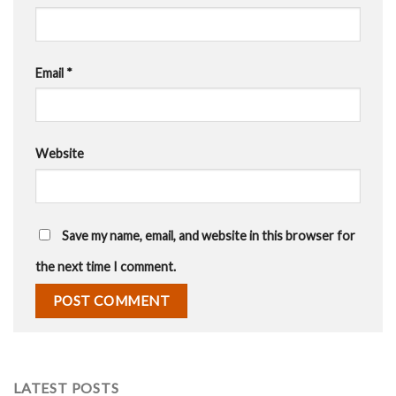
Email
*
Website
Save my name, email, and website in this browser for
the next time I comment.
LATEST POSTS