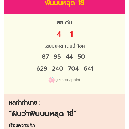
ฟันบนหลุด 1ซี่
เลขเด่น
4 1
เลขมงคล เด่นนำโชค
87 95 44 50
629 240 704 641
ผลคำทำนาย :
”ฝันว่าฟันบนหลุด 1ซี่
”
เรื่องความรัก