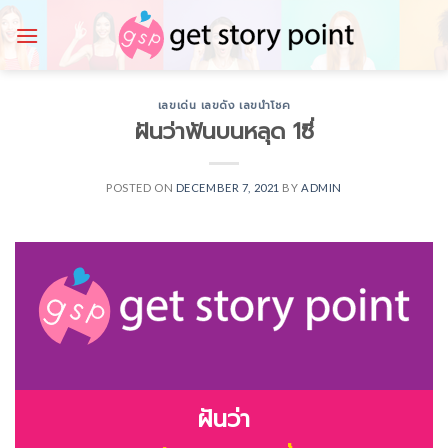
Skip
to
content
เลขเด่น เลขดัง เลขนำโชค
ฝันว่าฟันบนหลุด 1ซี่
POSTED ON
DECEMBER 7, 2021
BY
ADMIN
ฝันว่า