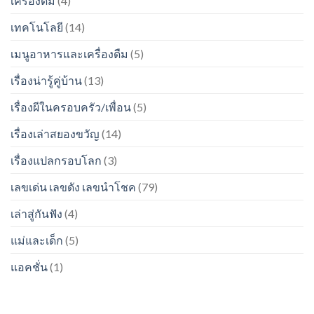
เครื่องดื่ม
(4)
เทคโนโลยี
(14)
เมนูอาหารและเครื่องดืม
(5)
เรื่องน่ารู้คู่บ้าน
(13)
เรื่องผีในครอบครัว/เพื่อน
(5)
เรื่องเล่าสยองขวัญ
(14)
เรื่องแปลกรอบโลก
(3)
เลขเด่น เลขดัง เลขนำโชค
(79)
เล่าสู่กันฟัง
(4)
แม่และเด็ก
(5)
แอคชั่น
(1)