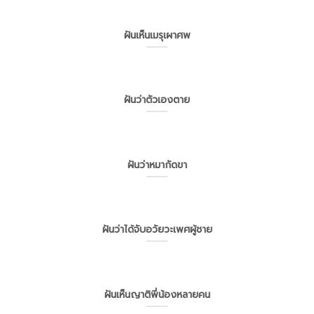
ฝันเห็นเมรุเผาศพ
ฝันว่าตัวเองตาย
ฝันว่าหมากัดขา
ฝันว่าได้จับอวัยวะเพศผู้ชาย
ฝันเห็นญาติพี่น้องหลายคน