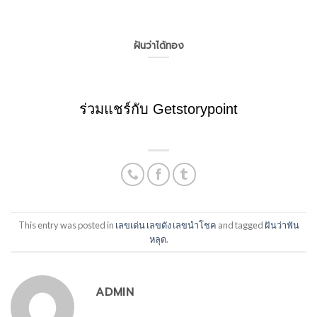
ฝันว่าได้ทอง
ร่วมแชร์กับ Getstorypoint
This entry was posted in
เลขเด่น เลขดัง เลขนำโชค
and tagged
ฝันว่าฟัน
หลุด
.
ADMIN