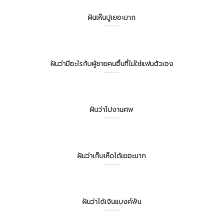
ฝันเห็นปูเยอะมาก
ฝันว่ามีอะไรกับผู้ชายคนอื่นที่ไม่ใช่แฟนตัวเอง
ฝันว่าไปงานศพ
ฝันว่าเก็บเห็ดได้เยอะมาก
ฝันว่าได้เงินแบงค์พัน