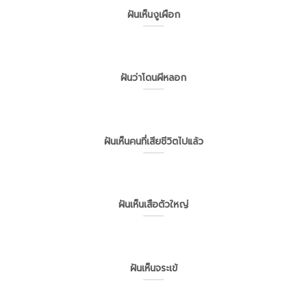
ฝันเห็นงูเผือก
ฝันว่าโดนผีหลอก
ฝันเห็นคนที่เสียชีวิตไปแล้ว
ฝันเห็นเสือตัวใหญ่
ฝันเห็นจระเข้