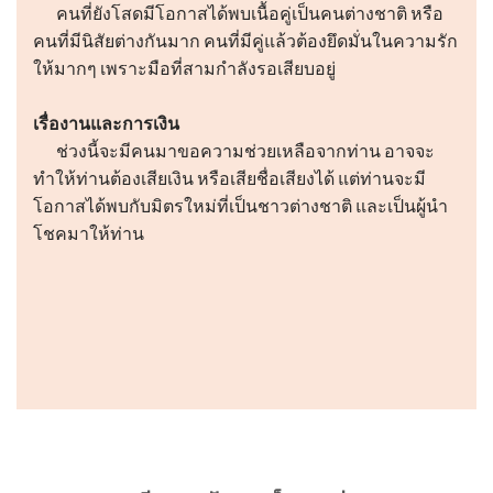
คนที่ยังโสดมีโอกาสได้พบเนื้อคู่เป็นคนต่างชาติ หรือ
คนที่มีนิสัยต่างกันมาก คนที่มีคู่แล้วต้องยึดมั่นในความรัก
ให้มากๆ เพราะมือที่สามกำลังรอเสียบอยู่
เรื่องานและการเงิน
ช่วงนี้จะมีคนมาขอความช่วยเหลือจากท่าน อาจจะ
ทำให้ท่านต้องเสียเงิน หรือเสียชื่อเสียงได้ แต่ท่านจะมี
โอกาสได้พบกับมิตรใหม่ที่เป็นชาวต่างชาติ และเป็นผู้นำ
โชคมาให้ท่าน