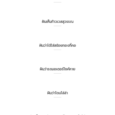
ฝันเห็นท้าวเวสสุวรรณ
ฝันว่าได้ใส่สร้อยทองที่คอ
ฝันว่ารถมอเตอร์ไซค์หาย
ฝันว่าโดนไล่ล่า