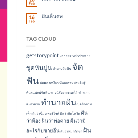
Feb
ฝันเห็นศพ
16
Feb
TAG CLOUD
getstorypoint
veneer
Windows 11
จัด
ขูดหินปูน
คำถามจัดฟัน
ฟัน
ตัดแต่งเหงือก
ทันตกรรมประดิษฐ์
ทันตแพทย์จัดฟัน
ทายนิสัยจากดอกไม้
ทำความ
ทำนายฝัน
สะอาดรถ
บุคลิกภาพ
ฝัน
เด็ก
ฝันว่าขี่มอเตอร์ไซค์
ฝันว่าติดโควิด
ว่าท้อง
ฝันว่าพ่อตาย
ฝันว่ามี
ฝัน
อะไรกับชายอื่น
ฝันว่าหมากัดขา