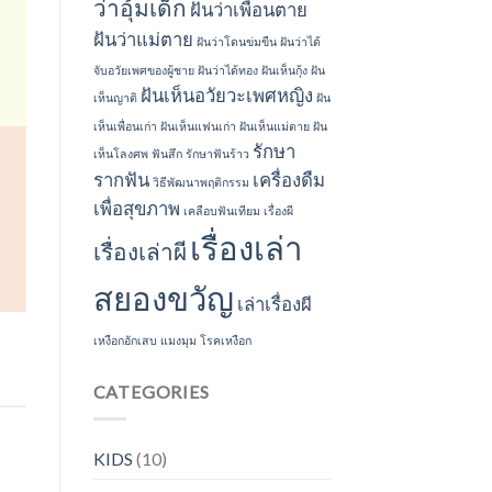
ว่าอุ้มเด็ก
ฝันว่าเพื่อนตาย
ฝันว่าแม่ตาย
ฝันว่าโดนข่มขืน
ฝันว่าได้
จับอวัยเพศของผู้ชาย
ฝันว่าได้ทอง
ฝันเห็นกุ้ง
ฝัน
ฝันเห็นอวัยวะเพศหญิง
เห็นญาติ
ฝัน
เห็นเพื่อนเก่า
ฝันเห็นแฟนเก่า
ฝันเห็นแม่ตาย
ฝัน
รักษา
เห็นโลงศพ
ฟันสึก
รักษาฟันร้าว
รากฟัน
เครื่องดืม
วิธีพัฒนาพฤติกรรม
เพื่อสุขภาพ
เคลือบฟันเทียม
เรื่องผี
เรื่องเล่า
เรื่องเล่าผี
สยองขวัญ
เล่าเรื่องผี
เหงือกอักเสบ
แมงมุม
โรคเหงือก
CATEGORIES
KIDS
(10)