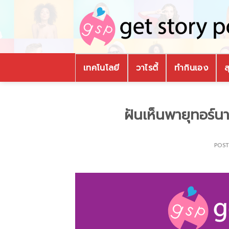
Skip
to
content
เทคโนโลยี
วาไรตี้
ทำกินเอง
ส
ฝันเห็นพายุทอร์น
POS