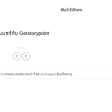
ฝันว่าได้ทอง
วมแชร์กับ Getstorypoint
 in
เลขเด่น เลขดัง เลขนำโชค
and tagged
ฝันเห็นพายุ
.