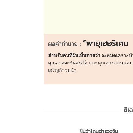
”พายุเฮอริเคน
ผลคำทำนาย :
สำหรับคนที่ฝันเห็น
ทายว่า
จะหมดเคราะห์หรื
คุณอาจจะขัดสนได้ และคุณควรอ่อนน้อมถ่
เจริญก้าวหน้า
ตีเ
ฝันว่าโดนตำรวจจับ